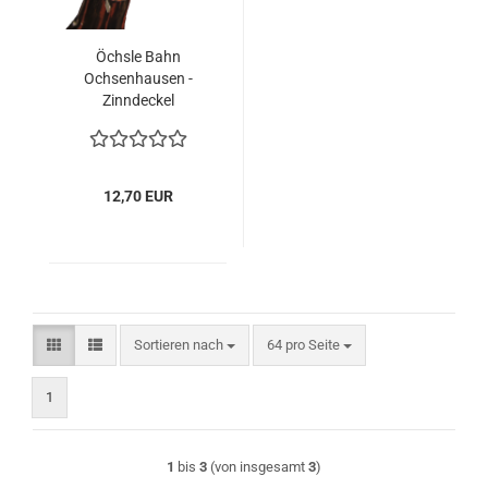
Öchsle Bahn
Ochsenhausen -
Zinndeckel
12,70 EUR
Sortieren nach
pro Seite
Sortieren nach
64 pro Seite
1
1
bis
3
(von insgesamt
3
)