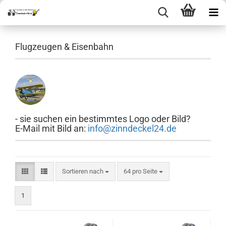
Flugzeugen & Eisenbahn
- sie suchen ein bestimmtes Logo oder Bild?
E-Mail mit Bild an:
info@zinndeckel24.de
Sortieren nach
pro Seite
Sortieren nach
64 pro Seite
1