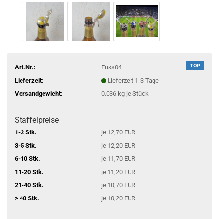
TOP
Art.Nr.:
Fuss04
Lieferzeit:
Lieferzeit 1-3 Tage
Versandgewicht:
0.036
kg je Stück
Staffelpreise
1-2 Stk.
je 12,70 EUR
3-5 Stk.
je 12,20 EUR
6-10 Stk.
je 11,70 EUR
11-20 Stk.
je 11,20 EUR
21-40 Stk.
je 10,70 EUR
> 40 Stk.
je 10,20 EUR