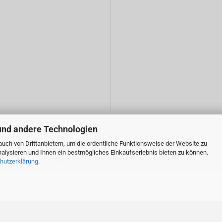
und andere Technologien
uch von Drittanbietern, um die ordentliche Funktionsweise der Website zu
alysieren und Ihnen ein bestmögliches Einkaufserlebnis bieten zu können.
Shopping Cart Software
by Gambio.com © 2026
hutzerklärung
.