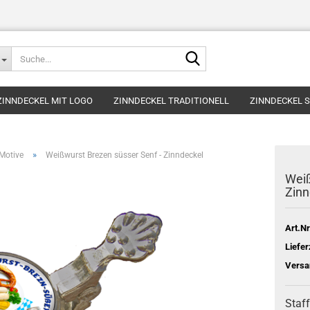
Suche...
ZINNDECKEL MIT LOGO
ZINNDECKEL TRADITIONELL
ZINNDECKEL 
»
Motive
Weißwurst Brezen süsser Senf - Zinndeckel
Weiß
Zinn
Art.Nr
Liefer
Versa
Staff