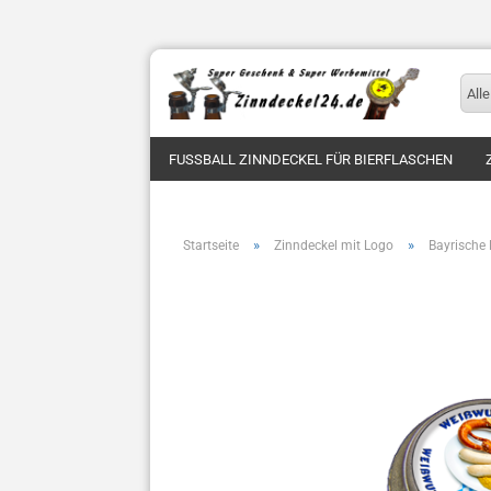
Alle
FUSSBALL ZINNDECKEL FÜR BIERFLASCHEN
»
»
Startseite
Zinndeckel mit Logo
Bayrische 