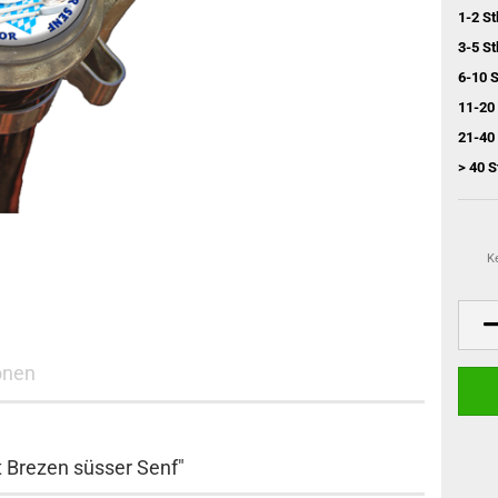
1-2 St
3-5 St
6-10 S
11-20 
21-40 
> 40 S
K
onen
 Brezen süsser Senf
"