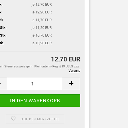
k.
je 12,70 EUR
k.
je 12,20 EUR
tk.
je 11,70 EUR
Stk.
je 11,20 EUR
Stk.
je 10,70 EUR
tk.
je 10,20 EUR
12,70 EUR
ein Steuerausweis gem. Kleinuntern.-Reg. §19 UStG zzgl.
Versand
AUF DEN MERKZETTEL