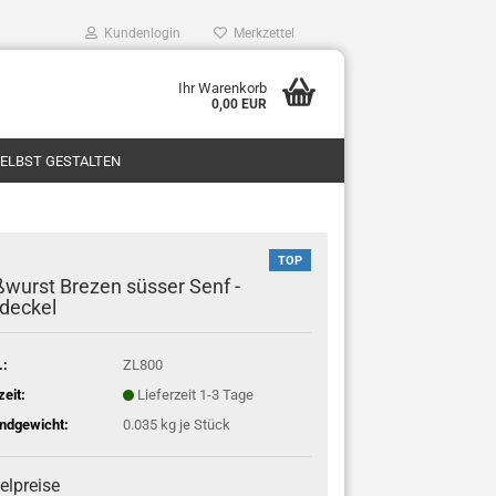
Kundenlogin
Merkzettel
Ihr Warenkorb
0,00 EUR
SELBST GESTALTEN
TOP
wurst Brezen süsser Senf -
deckel
.:
ZL800
zeit:
Lieferzeit 1-3 Tage
ndgewicht:
0.035
kg je Stück
elpreise