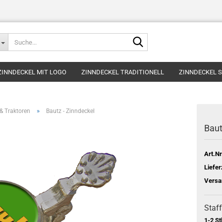
Suche...
ZINNDECKEL MIT LOGO
ZINNDECKEL TRADITIONELL
ZINNDECKEL 
»
& Traktoren
Bautz - Zinndeckel
Baut
Art.Nr
Liefer
Versa
Staff
1-2 St