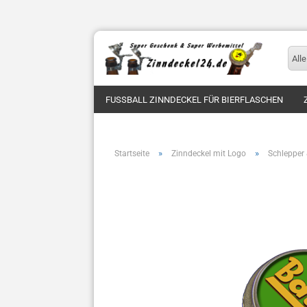
Alle
FUSSBALL ZINNDECKEL FÜR BIERFLASCHEN
»
»
Startseite
Zinndeckel mit Logo
Schlepper 