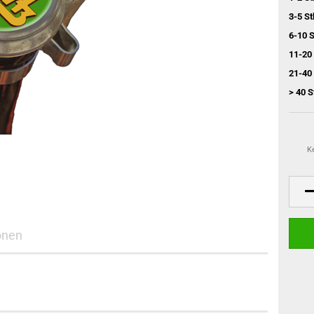
3-5 St
6-10 S
11-20 
21-40 
> 40 S
K
onen