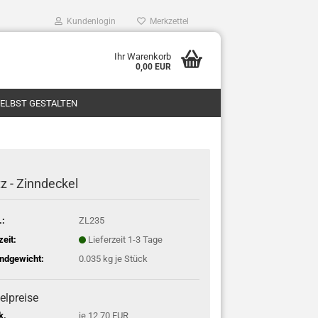
Kundenlogin
Merkzettel
Ihr Warenkorb
0,00 EUR
SELBST GESTALTEN
z - Zinndeckel
.:
ZL235
zeit:
Lieferzeit 1-3 Tage
ndgewicht:
0.035
kg je Stück
elpreise
k.
je 12,70 EUR