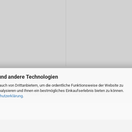
und andere Technologien
uch von Drittanbietern, um die ordentliche Funktionsweise der Website zu
alysieren und Ihnen ein bestmögliches Einkaufserlebnis bieten zu können.
Shopping Cart Software
by Gambio.com © 2026
hutzerklärung
.